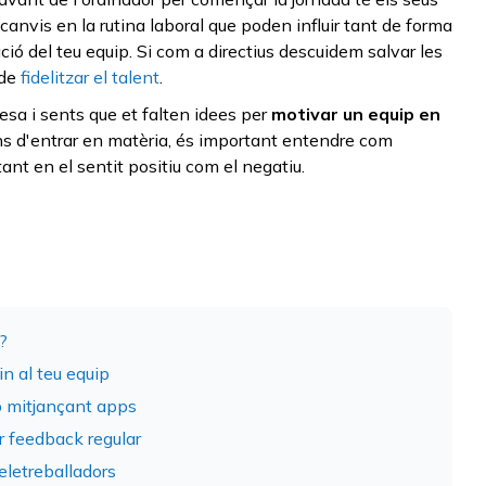
canvis en la rutina laboral que poden influir tant de forma
ió del teu equip. Si com a directius descuidem salvar les
 de
fidelitzar
el talent
.
resa i sents que et falten idees per
motivar un equip en
bans d'entrar en matèria, és important entendre com
ant en el sentit positiu com el negatiu.
?
in al teu equip
ip mitjançant apps
ir feedback regular
teletreballadors