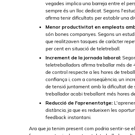
vegades implica una barreja entre el pers
sempre és un lloc dedicat. Segons l'estud
afirma tenir dificultats per establir una di
Menor productivitat en empleats amb 
són bones companyes. Segons un estudi du
que realitzaven tasques de caràcter repeti
per cent en situació de teletreball.
Increment de la jornada laboral:
Segon
teletreballadors afirma treballar més de 
de control respecte a les hores de treba
confiança i, com a conseqüència, un incr
de tensió juntament amb la dificultat de 
treballador acabi treballant més hores de
Reducció de l'aprenentatge:
L'aprenent
distància, ja que es redueixen les oportu
feedback instantani.
Ara que ja tenim present com podria sentir-se e