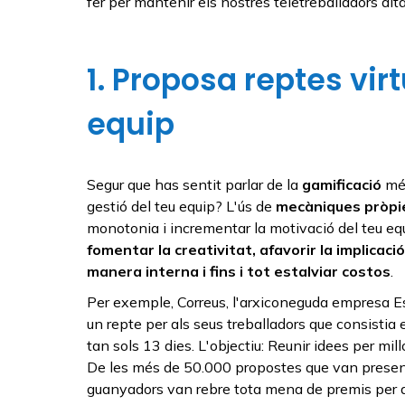
fer per mantenir els nostres teletreballadors al
1. Proposa reptes vir
equip
Segur que has sentit parlar de la
gamificació
més
gestió del teu equip? L'ús de
mecàniques pròpie
monotonia i incrementar la motivació del teu equ
fomentar la creativitat, afavorir la implica
manera interna i fins i tot estalviar costos
.
Per exemple, Correus, l'arxiconeguda empresa Es
un repte per als seus treballadors que consisti
tan sols 13 dies. L'objectiu: Reunir idees per mi
De les més de 50.000 propostes que van present
guanyadors van rebre tota mena de premis per aix