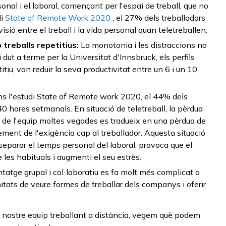
onal i el laboral, començant per l'espai de treball, que no
i
State of Remote Work 2020
, el 27% dels treballadors
visió entre el treball i la vida personal quan teletreballen.
treballs repetitius:
La monotonia i les distraccions no
t a terme per la Universitat d'Innsbruck, els perfils
tiu, van reduir la seva productivitat entre un 6 i un 10
s l'estudi State of Remote work 2020, el 44% dels
40 hores setmanals. En situació de teletreball, la pèrdua
ll de l'equip moltes vegades es tradueix en una pèrdua de
ement de l'exigència cap al treballador. Aquesta situació
separar el temps personal del laboral, provoca que el
 les habituals i augmenti el seu estrès.
atge grupal i col·laboratiu es fa molt més complicat a
nitats de veure formes de treballar dels companys i oferir
l nostre equip treballant a distància, vegem què podem