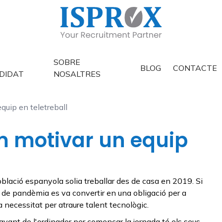
SOBRE
BLOG
CONTACTE
DIDAT
NOSALTRES
quip en teletreball
m motivar un equip
lació espanyola solia treballar des de casa en 2019. Si
t de pandèmia es va convertir en una obligació per a
a necessitat per atraure talent tecnològic.
davant de l'ordinador per començar la jornada té els seus