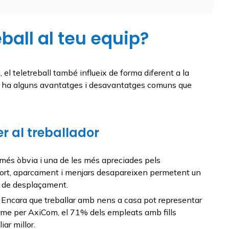
ball al teu equip?
el teletreball també influeix de forma diferent a la
, hi ha alguns avantatges i desavantatges comuns que
r al treballador
més òbvia i una de les més apreciades pels
port, aparcament i menjars desapareixen permetent un
ps de desplaçament.
Encara que treballar amb nens a casa pot representar
rme per AxiCom, el 71% dels empleats amb fills
ar millor.