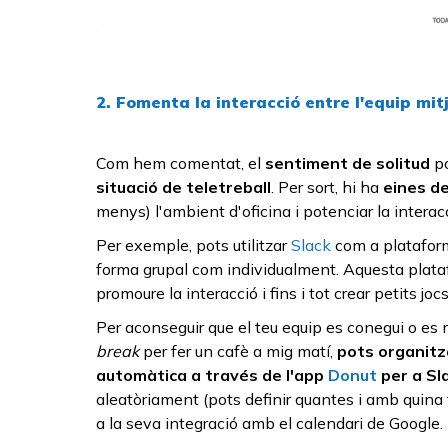
2. Fomenta la interacció entre l'equip mi
Com hem comentat, el
sentiment de solitud
po
situació de teletreball
. Per sort, hi ha
eines de
menys) l'ambient d'oficina i potenciar la interacc
Per exemple, pots utilitzar
Slack
com a plataform
forma grupal com individualment. Aquesta plata
promoure la interacció i fins i tot crear petits jocs
Per aconseguir que el teu equip es conegui o es
break
per fer un cafè a mig matí,
pots organitz
automàtica a través de l'app
Donut
per a Sl
aleatòriament (pots definir quantes i amb quina 
a la seva integració amb el calendari de Google.