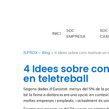
SOC
SOC
INICI
EMPRESA
CAN
ISPROX
>
Blog
> 4 Idees sobre com motivar un e
4 Idees sobre co
en teletreball
Segons dades d'Eurostat, menys del 5% de la pob
bé la feina a distància era una opció, en contex
moltes empreses i empleats
, i actualment és un
Encara que aixecar-se del llit i seure en pijama 