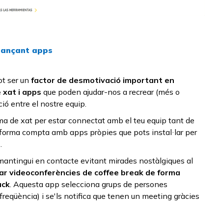
tjançant apps
t ser un
factor de desmotivació important en
 xat i apps
que poden ajudar-nos a recrear (més o
ió entre el nostre equip.
a de xat per estar connectat amb el teu equip tant de
forma compta amb apps pròpies que pots instal·lar per
.
 mantingui en contacte evitant mirades nostàlgiques al
ar videoconferències de
coffee break
de forma
ack
. Aquesta app selecciona grups de persones
freqüència) i se'ls notifica que tenen un meeting gràcies