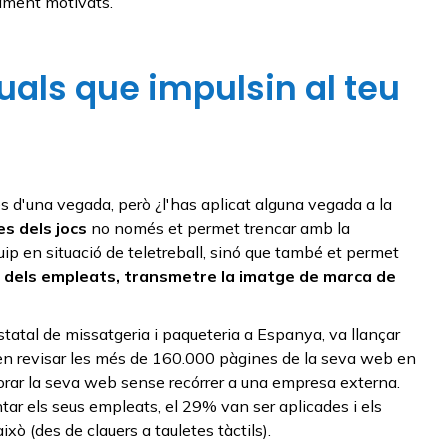
tament motivats.
tuals que impulsin al teu
 d'una vegada, però ¿l'has aplicat alguna vegada a la
s dels jocs
no només et permet trencar amb la
ip en situació de teletreball, sinó que també et permet
ció dels empleats, transmetre la imatge de marca de
tatal de missatgeria i paqueteria a Espanya, va llançar
a en revisar les més de 160.000 pàgines de la seva web en
llorar la seva web sense recórrer a una empresa externa.
ar els seus empleats, el 29% van ser aplicades i els
ò (des de clauers a tauletes tàctils).