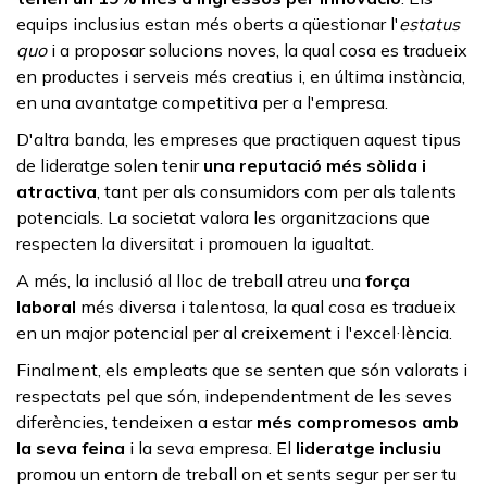
equips inclusius estan més oberts a qüestionar l'
estatus
quo
i a proposar solucions noves, la qual cosa es tradueix
en productes i serveis més creatius i, en última instància,
en una avantatge competitiva per a l'empresa.
D'altra banda, les empreses que practiquen aquest tipus
de lideratge solen tenir
una reputació més sòlida i
atractiva
, tant per als consumidors com per als talents
potencials. La societat valora les organitzacions que
respecten la diversitat i promouen la igualtat.
A més, la inclusió al lloc de treball atreu una
força
laboral
més diversa i talentosa, la qual cosa es tradueix
en un major potencial per al creixement i l'excel·lència.
Finalment, els empleats que se senten que són valorats i
respectats
pel que són, independentment de les seves
diferències, tendeixen a estar
més compromesos amb
la seva feina
i la seva empresa. El
lideratge inclusiu
promou un entorn de treball on et sents segur per ser tu