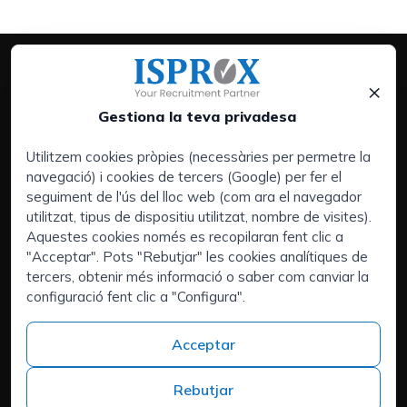
×
Gestiona la teva privadesa
Utilitzem cookies pròpies (necessàries per permetre la
navegació) i cookies de tercers (Google) per fer el
Serveis:
seguiment de l'ús del lloc web (com ara el navegador
Empreses
utilitzat, tipus de dispositiu utilitzat, nombre de visites).
Executive Search | Selecció de Directius
Aquestes cookies només es recopilaran fent clic a
"Acceptar". Pots "Rebutjar" les cookies analítiques de
Outsourcing de Recuros Humans
tercers, obtenir més informació o saber com canviar la
Àrees d'interès:
configuració fent clic a "Configura".
Tens talent i busques un nou repte?
Qui som
Acceptar
Contacte
Treballa a ISPROX
Rebutjar
Teléfono