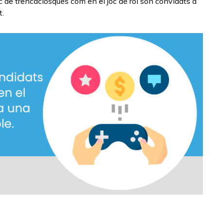
c de trencaclosques com en el joc de rol són convidats a
t.