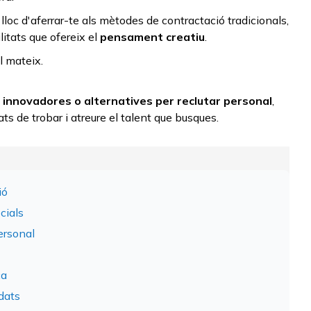
 lloc d'aferrar-te als mètodes de contractació tradicionals,
litats que ofereix el
pensament creatiu
.
l mateix.
 innovadores
o
alternatives
per reclutar personal
,
ts de trobar i atreure el talent que busques.
ió
cials
personal
ca
dats