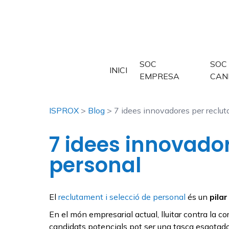
SOC
SOC
INICI
EMPRESA
CAN
ISPROX
>
Blog
> 7 idees innovadores per reclut
7 idees innovador
personal
El
reclutament i selecció de personal
és un
pila
En el món empresarial actual, lluitar contra la 
candidats potencials pot ser una tasca esgotado