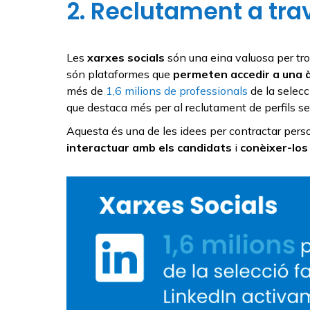
2. Reclutament a tra
Les
xarxes socials
són una eina valuosa per tro
són plataformes que
permeten accedir a una à
més de
1,6 milions de professionals
de la selecc
que destaca més per al reclutament de perfils se
Aquesta és una de les idees per contractar person
interactuar amb els candidats
i
conèixer-lo