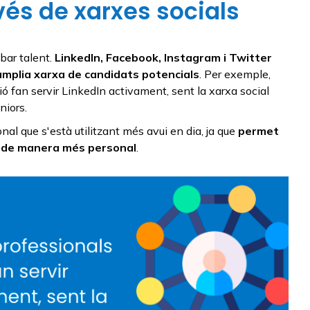
vés de xarxes socials
bar talent.
LinkedIn, Facebook, Instagram i Twitter
mplia xarxa de candidats potencials
. Per exemple,
ió fan servir LinkedIn activament, sent la xarxa social
niors.
al que s'està utilitzant més avui en dia, ja que
permet
s de manera més personal
.