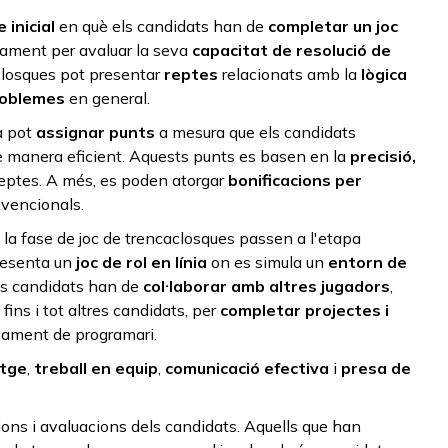
 inicial
en què els candidats han de
completar un joc
ament per avaluar la seva
capacitat de resolució de
aclosques pot presentar
reptes
relacionats amb la
lògica
roblemes
en general.
a pot
assignar punts
a mesura que els candidats
de manera eficient. Aquests punts es basen en la
precisió,
eptes. A més, es poden atorgar
bonificacions per
vencionals.
la fase de joc de trencaclosques passen a l'etapa
presenta un
joc de rol en línia
on es simula un
entorn de
Els candidats han de
col·laborar amb altres jugadors
,
ins i tot altres candidats, per
completar projectes i
pament de programari.
atge
,
treball en equip
,
comunicació efectiva
i
presa de
acions i avaluacions dels candidats. Aquells que han