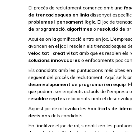
El procés de reclutament comença amb una
fase
de trencaclosques en línia
dissenyat específic
problemes i pensament lògic
. El joc de trenc
de programació
,
algoritmes
o
resolució de p
Aquí és on la gamificació entra en joc. L'empres
avancen en el joc i resolen els trencaclosques 
velocitat i creativitat
amb què es resolen els r
solucions innovadores
o enfocaments poc con
Els candidats amb les puntuacions més altes en 
següent del procés de reclutament. Aquí, se'ls 
desenvolupament de programari en equip
. 
que podrien ser empleats actuals de l'empresa o f
resoldre reptes
relacionats amb el desenvolu
Aquest joc de rol avalua les
habilitats de lider
decisions
dels candidats.
En finalitzar el joc de rol, s'analitzen les puntu