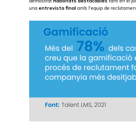
demostrat
habilitats destacables
tant en el jo
una
entrevista final
amb l'equip de reclutamen