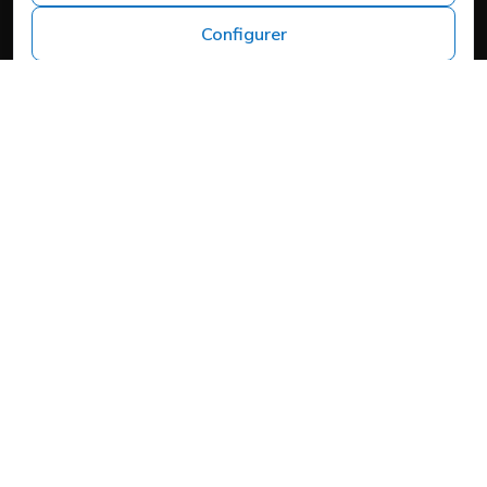
Headquarters
Configurer
Carrer del Mas d'en Colom, 19, 25300 Tàrrega, Lleida
Avis juridique
Politique de confidentialité
Politique de cookies
Cookies
Plan du site
Politique de confidentialité