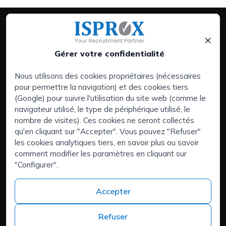
×
Gérer votre confidentialité
Nous utilisons des cookies propriétaires (nécessaires
pour permettre la navigation) et des cookies tiers
Prestations de service:
(Google) pour suivre l'utilisation du site web (comme le
Entreprises
navigateur utilisé, le type de périphérique utilisé, le
Executive Search | Sélection de Dirigeants
nombre de visites). Ces cookies ne seront collectés
qu'en cliquant sur "Accepter". Vous pouvez "Refuser"
Externalisation RH (RPO)
les cookies analytiques tiers, en savoir plus ou savoir
Zones d'intérêt:
comment modifier les paramètres en cliquant sur
Vous avez du talent et cherchez un nouveau défi ?
"Configurer".
Qui sommes-nous ?
Contact
Accepter
Teléfono
+34 973 982 566
Refuser