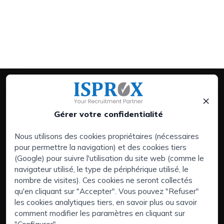
×
Gérer votre confidentialité
Nous utilisons des cookies propriétaires (nécessaires
pour permettre la navigation) et des cookies tiers
Prestations de service:
(Google) pour suivre l'utilisation du site web (comme le
Entreprises
navigateur utilisé, le type de périphérique utilisé, le
Executive Search | Sélection de Dirigeants
nombre de visites). Ces cookies ne seront collectés
qu'en cliquant sur "Accepter". Vous pouvez "Refuser"
Externalisation RH (RPO)
les cookies analytiques tiers, en savoir plus ou savoir
Zones d'intérêt:
comment modifier les paramètres en cliquant sur
Vous avez du talent et cherchez un nouveau défi ?