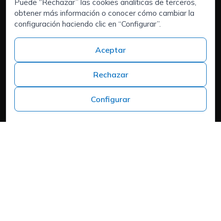
Puede “Rechazar” las cookies analíticas de terceros,
Outsourcing de RRHH
obtener más información o conocer cómo cambiar la
Áreas de interés:
configuración haciendo clic en “Configurar”.
Candidatos
Quiénes somos
Aceptar
Contacto
Trabaja en ISPROX
Rechazar
Teléfono
+34 973 982 566
Configurar
Headquarters
Carrer del Mas d'en Colom, 19, 25300 Tàrrega, Lleida
Política de cookies
Aviso Legal
Política de Privacidad
Política de Privacidad
Cookies
Mapa web