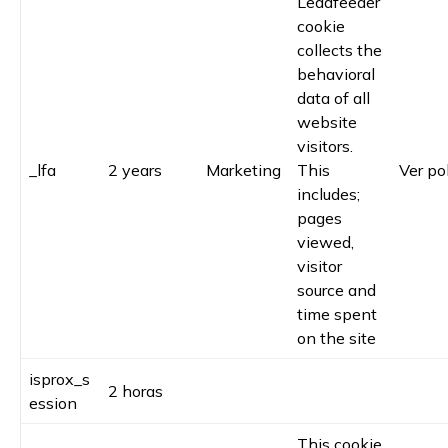
Leadfeeder
cookie
collects the
behavioral
data of all
website
visitors.
_lfa
2 years
Marketing
This
Ver pol
includes;
pages
viewed,
visitor
source and
time spent
on the site
isprox_s
2 horas
ession
This cookie