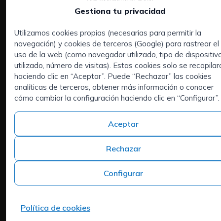
indicara, no obstante, también tiene derecho a presentar 
Gestiona tu privacidad
reclamación a la autoridad supervisora (la Autoridad de
protección de datos).
Utilizamos cookies propias (necesarias para permitir la
10. Datos de contacto
navegación) y cookies de terceros (Google) para rastrear el
Servicios:
uso de la web (como navegador utilizado, tipo de dispositiv
Para preguntas y/o comentarios sobre nuestra Política de
Empresas
utilizado, número de visitas). Estas cookies solo se recopilar
cookies y esta declaración, póngase en contacto con noso
Executive Search | Selección de Directivos
haciendo clic en “Aceptar”. Puede “Rechazar” las cookies
utilizando los siguientes datos de contacto:
analíticas de terceros, obtener más información o conocer
Outsourcing de RRHH
cómo cambiar la configuración haciendo clic en “Configurar”.
Áreas de interés:
ISPROX Consulting S.L.
Candidatos
Web:
https://isprox.com
Aceptar
Quiénes somos
Correo electrónico: gdpr@isprox.com
Contacto
Teléfono: 973982566
Rechazar
Trabaja en ISPROX
Teléfono
Esta Politica de cookies se sincronizó con
cookiedatabase
Configurar
21 de abril de 2025.
+34 973 982 566
Headquarters
Política de cookies
Carrer del Mas d'en Colom, 19, 25300 Tàrrega, Lleida