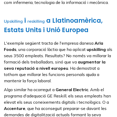
com infermeria, tecnologia de la informació i mecànica.
i
a Llatinoamèrica,
Upskilling
reskilling
Estats Units i Unió Europea
L'exemple següent tracta de l'empresa danesa
Arla
Foods
, una corporació làctia que ha aplicat
upskilling
als
seus 3500 empleats. Resultats? No només va millorar la
formació dels treballadors, sinó que va
augmentar la
seva reputació a nivell europeu
. Ha demostrat a
tothom que millorar les funcions personals ajuda a
mantenir la força laboral.
Algo similar ha ocorregut a
General Electric
. Amb el
programa d'adequació GE Reskill, els seus empleats han
elevat els seus coneixements digitals i tecnològics. O a
Accenture
, que ha aconseguit preparar-se davant les
demandes de digitalització actuals formant la seva