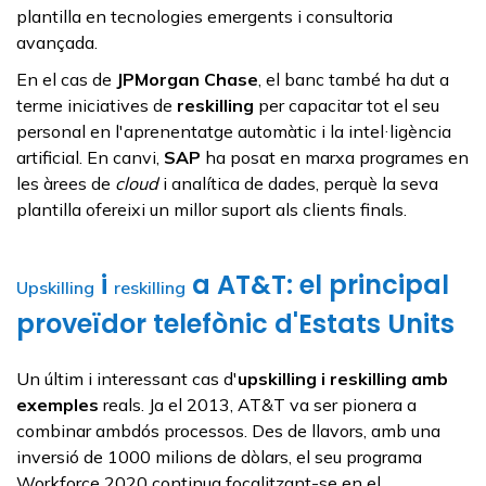
plantilla en tecnologies emergents i consultoria
avançada.
En el cas de
JPMorgan Chase
, el banc també ha dut a
terme iniciatives de
reskilling
per capacitar tot el seu
personal en l'aprenentatge automàtic i la intel·ligència
artificial. En canvi,
SAP
ha posat en marxa programes en
les àrees de
cloud
i analítica de dades, perquè la seva
plantilla ofereixi un millor suport als clients finals.
i
a AT&T: el principal
Upskilling
reskilling
proveïdor telefònic d'Estats Units
Un últim i interessant cas d'
upskilling
i
reskilling
amb
exemples
reals. Ja el 2013, AT&T va ser pionera a
combinar ambdós processos. Des de llavors, amb una
inversió de 1000 milions de dòlars, el seu programa
Workforce 2020 continua focalitzant-se en el