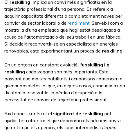
El
reskilling
implica un canvi més significatiu en la
trajectòria professional d'una persona. Es refereix a
adquirir capacitats diferents o completament noves per
canviar de sector laboral o de
rendiment
. Serveixi com a
mostra la d'una empleada que hagi estat desplaçada a
causa de l'automatització del seu treball en una fàbrica.
Si decideix reconvertir-se en especialista en energies
renovables, està experimentant un procés de
reskilling
.
En un entorn en constant evolució,
l'upskilling
i el
reskilling
cada vegada són més importants. Està
passant que moltes habilitats i ocupacions comencen a
quedar obsoletes, el que, en alguns casos, condueix a una
dicotomia insalvable: la pèrdua d'ocupació o la
necessitat de canviar de trajectòria professional.
Així doncs, conèixer el
significat de
reskilling
pot
ajudar-te a afrontar el que depararan els pròxims anys i
garantir que els operaris, els caps intermedis i
l'equip