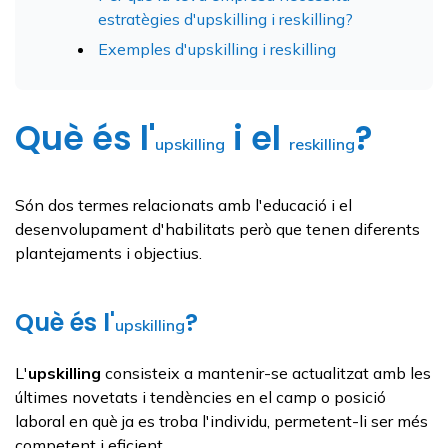
estratègies d'upskilling i reskilling?
Exemples d'upskilling i reskilling
Què és l'
i el
?
upskilling
reskilling
Són dos termes relacionats amb l'educació i el
desenvolupament d'habilitats però que tenen diferents
plantejaments i objectius.
Què és l'
?
upskilling
L'
upskilling
consisteix a mantenir-se actualitzat amb les
últimes novetats i tendències en el camp o posició
laboral en què ja es troba l'individu, permetent-li ser més
competent i eficient.