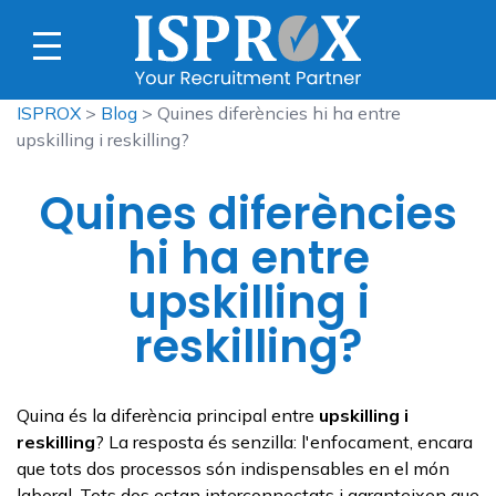
ISPROX
>
Blog
> Quines diferències hi ha entre
upskilling i reskilling?
Quines diferències
hi ha entre
upskilling i
reskilling?
Quina és la diferència principal entre
upskilling
i
reskilling
? La resposta és senzilla: l'enfocament, encara
que tots dos processos són indispensables en el món
laboral. Tots dos estan interconnectats i garanteixen que