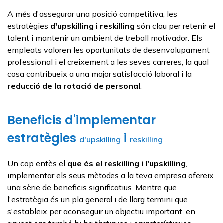
A més d'assegurar una posició competitiva, les
estratègies
d'upskilling
i
reskilling
són clau per retenir el
talent i mantenir un ambient de treball motivador. Els
empleats valoren les oportunitats de desenvolupament
professional i el creixement a les seves carreres, la qual
cosa contribueix a una major satisfacció laboral i la
reducció de la rotació de personal
.
Beneficis d'implementar
estratègies
i
d'upskilling
reskilling
Un cop entès el
que és el
reskilling
i l'
upskilling
,
implementar els seus mètodes a la teva empresa ofereix
una sèrie de beneficis significatius. Mentre que
l'estratègia és un pla general i de llarg termini que
s'estableix per aconseguir un objectiu important, en
aquest cas també hi ha tàctiques i característiques