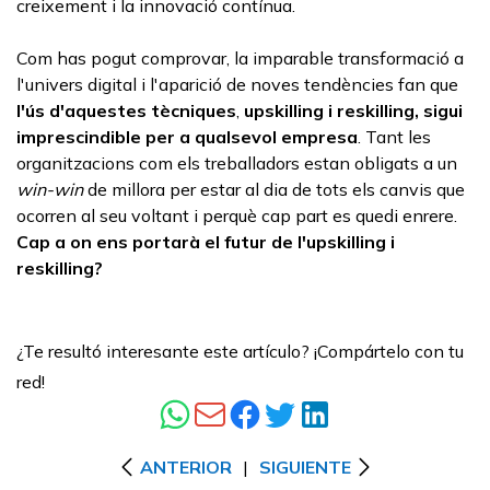
creixement i la innovació contínua.
Com has pogut comprovar, la imparable transformació a
l'univers digital i l'aparició de noves tendències fan que
l'ús d'aquestes tècniques
,
upskilling
i
reskilling
, sigui
imprescindible per a qualsevol empresa
. Tant les
organitzacions com els treballadors estan obligats a un
win-win
de millora per estar al dia de tots els canvis que
ocorren al seu voltant i perquè cap part es quedi enrere.
Cap a on ens portarà el futur de
l'upskilling
i
reskilling
?
¿Te resultó interesante este artículo? ¡Compártelo con tu
red!
ANTERIOR
|
SIGUIENTE