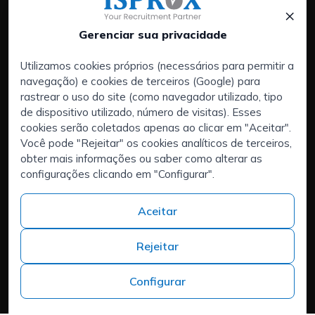
×
Gerenciar sua privacidade
Utilizamos cookies próprios (necessários para permitir a
navegação) e cookies de terceiros (Google) para
Services:
rastrear o uso do site (como navegador utilizado, tipo
Empresas
de dispositivo utilizado, número de visitas). Esses
Executive Search | Seleção de Executivos
cookies serão coletados apenas ao clicar em "Aceitar".
Você pode "Rejeitar" os cookies analíticos de terceiros,
Externalização de RH (RPO)
obter mais informações ou saber como alterar as
Áreas de interesse:
configurações clicando em "Configurar".
É talentoso e está à procura de um novo desafio?
Quem somos
Aceitar
Contacto
Trabalhar na ISPROX
Rejeitar
Teléfono
+34 973 982 566
Configurar
Headquarters