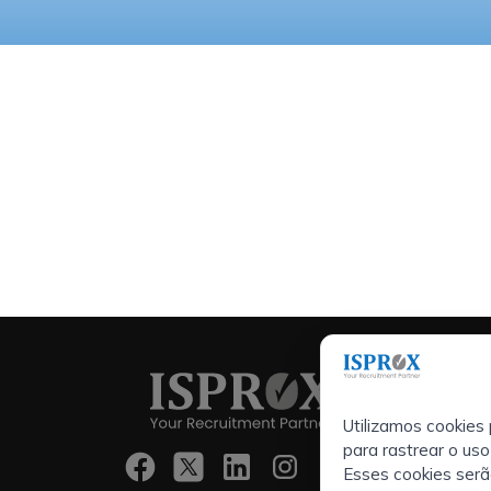
Services:
Empresas
Utilizamos cookies 
Executive S
para rastrear o uso
Seleção de
Esses cookies serã