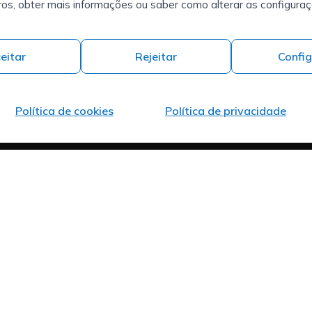
desafio?
iros, obter mais informações ou saber como alterar as configura
Carrer del Mas d'en
ção de RH
Quem somos
Colom, 19, 25300
Contacto
Tàrrega, Lleida
Trabalhar na ISPROX
eitar
Rejeitar
Config
Política de cookies
Política de privacidade