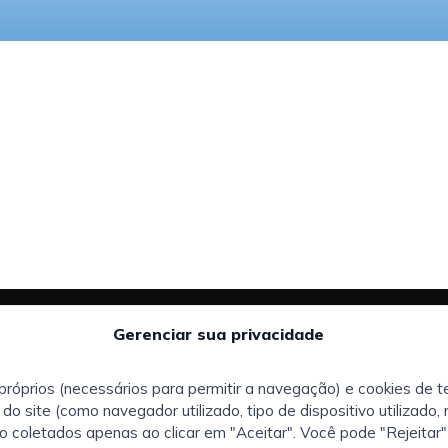
Gerenciar sua privacidade
Áreas de
Teléfono
interesse:
+34 973 982 566
próprios (necessários para permitir a navegação) e cookies de t
earch |
É talentoso e está à
 do site (como navegador utilizado, tipo de dispositivo utilizado, 
procura de um novo
Headquarter
o coletados apenas ao clicar em "Aceitar". Você pode "Rejeitar"