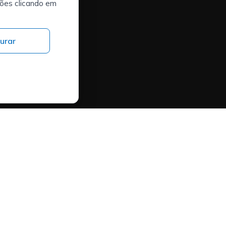
ções clicando em
urar