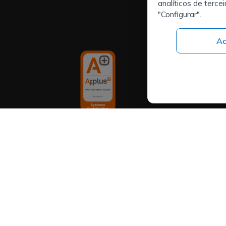
Executivos
analíticos de terce
Externaliza
"Configurar".
(RPO)
Ac