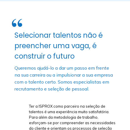
Selecionar talentos não é
preencher uma vaga, é
construir o futuro
Queremos ajudá-lo a dar um passo em frente
na sua carreira ou a impulsionar a sua empresa
com o talento certo. Somos especialistas em
recrutamento e seleção de pessoal.
ção de
Encontrar um parceiro como a ISPROX tem sido
sfatória.
um grande sucesso para a SD Worx. No meu
o,
caso, da SD Worx Consulting, a ajuda de Olga
ecessidades
de Frutos é excecional, a sua capacidade de
de seleção
compreender as necessidades, a exatidão dos