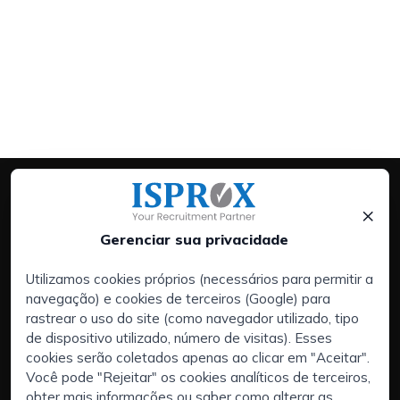
×
Gerenciar sua privacidade
Utilizamos cookies próprios (necessários para permitir a
navegação) e cookies de terceiros (Google) para
Services:
rastrear o uso do site (como navegador utilizado, tipo
Empresas
de dispositivo utilizado, número de visitas). Esses
Executive Search | Seleção de Executivos
cookies serão coletados apenas ao clicar em "Aceitar".
Você pode "Rejeitar" os cookies analíticos de terceiros,
Externalização de RH (RPO)
obter mais informações ou saber como alterar as