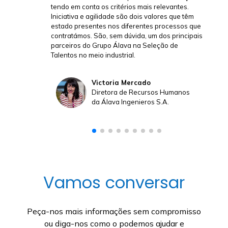
evantes.
perfis propostos, o apoio e a proximidade, tanto
s que têm
para mim como cliente como para o candidato,
ocessos que
..., verdadeiramente 100% recomendável.
s principais
o de
Carlos Regueira Alvarez
Diretor de Consultoria na SD
Worx Espanha
Humanos
.
Vamos conversar
Peça-nos mais informações sem compromisso
ou diga-nos como o podemos ajudar e