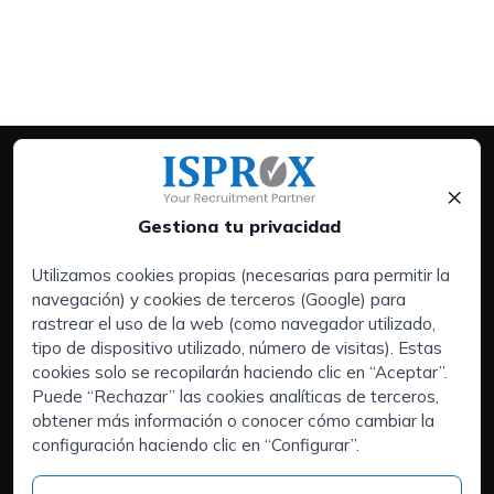
×
Gestiona tu privacidad
Utilizamos cookies propias (necesarias para permitir la
navegación) y cookies de terceros (Google) para
Servicios:
rastrear el uso de la web (como navegador utilizado,
Empresas
tipo de dispositivo utilizado, número de visitas). Estas
Executive Search | Selección de Directivos
cookies solo se recopilarán haciendo clic en “Aceptar”.
Puede “Rechazar” las cookies analíticas de terceros,
Outsourcing de RRHH
obtener más información o conocer cómo cambiar la
Áreas de interés:
configuración haciendo clic en “Configurar”.
Candidatos
Quiénes somos