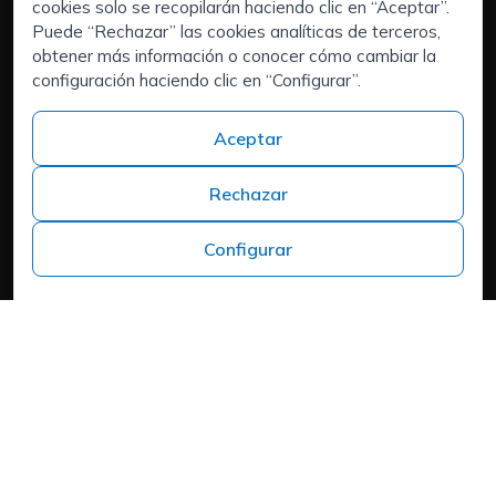
Executive Search | Selección de Directivos
cookies solo se recopilarán haciendo clic en “Aceptar”.
Puede “Rechazar” las cookies analíticas de terceros,
Outsourcing de RRHH
obtener más información o conocer cómo cambiar la
Áreas de interés:
configuración haciendo clic en “Configurar”.
Candidatos
Quiénes somos
Aceptar
Contacto
Trabaja en ISPROX
Rechazar
Teléfono
+34 973 982 566
Configurar
Headquarters
Carrer del Mas d'en Colom, 19, 25300 Tàrrega, Lleida
Política de cookies
Aviso Legal
Política de Privacidad
Política de Privacidad
Cookies
Mapa web