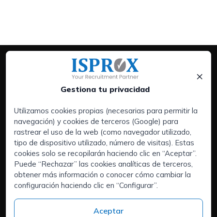
×
Gestiona tu privacidad
Utilizamos cookies propias (necesarias para permitir la
navegación) y cookies de terceros (Google) para
Servicios:
rastrear el uso de la web (como navegador utilizado,
Empresas
tipo de dispositivo utilizado, número de visitas). Estas
Executive Search | Selección de Directivos
cookies solo se recopilarán haciendo clic en “Aceptar”.
Puede “Rechazar” las cookies analíticas de terceros,
Outsourcing de RRHH
obtener más información o conocer cómo cambiar la
Áreas de interés:
configuración haciendo clic en “Configurar”.
Candidatos
Quiénes somos
Aceptar
Contacto