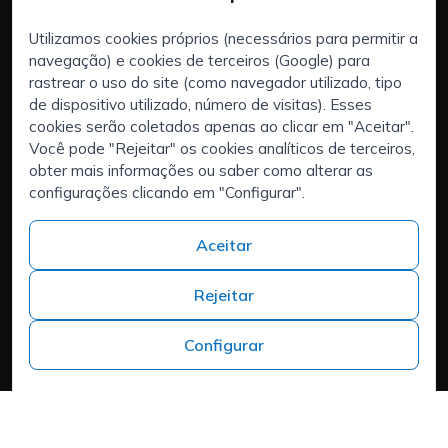
Utilizamos cookies próprios (necessários para permitir a
navegação) e cookies de terceiros (Google) para
Services:
rastrear o uso do site (como navegador utilizado, tipo
Empresas
de dispositivo utilizado, número de visitas). Esses
Executive Search | Seleção de Executivos
cookies serão coletados apenas ao clicar em "Aceitar".
Você pode "Rejeitar" os cookies analíticos de terceiros,
Externalização de RH (RPO)
obter mais informações ou saber como alterar as
Áreas de interesse:
configurações clicando em "Configurar".
É talentoso e está à procura de um novo desafio?
Quem somos
Aceitar
Contacto
Trabalhar na ISPROX
Rejeitar
Teléfono
+34 973 982 566
Configurar
Headquarters
Carrer del Mas d'en Colom, 19, 25300 Tàrrega, Lleida
Política de cookies
Aviso legal