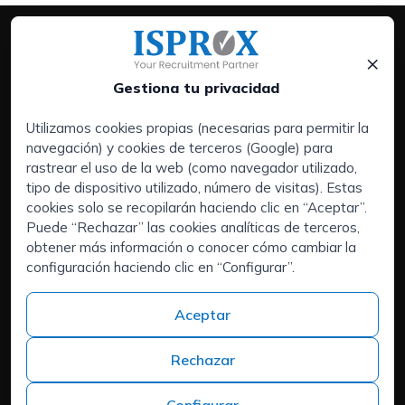
×
Gestiona tu privacidad
Utilizamos cookies propias (necesarias para permitir la
navegación) y cookies de terceros (Google) para
Servicios:
rastrear el uso de la web (como navegador utilizado,
Empresas
tipo de dispositivo utilizado, número de visitas). Estas
Executive Search | Selección de Directivos
cookies solo se recopilarán haciendo clic en “Aceptar”.
Puede “Rechazar” las cookies analíticas de terceros,
Outsourcing de RRHH
obtener más información o conocer cómo cambiar la
Áreas de interés:
configuración haciendo clic en “Configurar”.
Candidatos
Quiénes somos
Aceptar
Contacto
Trabaja en ISPROX
Rechazar
Teléfono
+34 973 982 566