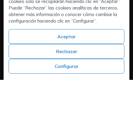
Executive Search | Selección de Directivos
cookies solo se recopilarán haciendo clic en “Aceptar”.
Puede “Rechazar” las cookies analíticas de terceros,
Outsourcing de RRHH
obtener más información o conocer cómo cambiar la
Áreas de interés:
configuración haciendo clic en “Configurar”.
Candidatos
Quiénes somos
Aceptar
Contacto
Trabaja en ISPROX
Rechazar
Teléfono
+34 973 982 566
Configurar
Headquarters
Carrer del Mas d'en Colom, 19, 25300 Tàrrega, Lleida
Política de cookies
Aviso Legal
Política de Privacidad
Política de Privacidad
Cookies
Mapa web