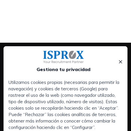
×
Gestiona tu privacidad
Utilizamos cookies propias (necesarias para permitir la
navegación) y cookies de terceros (Google) para
Servicios:
rastrear el uso de la web (como navegador utilizado,
Empresas
tipo de dispositivo utilizado, número de visitas). Estas
Executive Search | Selección de Directivos
cookies solo se recopilarán haciendo clic en “Aceptar”.
Puede “Rechazar” las cookies analíticas de terceros,
Outsourcing de RRHH
obtener más información o conocer cómo cambiar la
Áreas de interés:
configuración haciendo clic en “Configurar”.
Candidatos