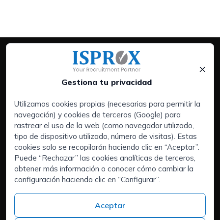
×
Gestiona tu privacidad
Utilizamos cookies propias (necesarias para permitir la
navegación) y cookies de terceros (Google) para
Servicios:
rastrear el uso de la web (como navegador utilizado,
Empresas
tipo de dispositivo utilizado, número de visitas). Estas
Executive Search | Selección de Directivos
cookies solo se recopilarán haciendo clic en “Aceptar”.
Puede “Rechazar” las cookies analíticas de terceros,
Outsourcing de RRHH
obtener más información o conocer cómo cambiar la
Áreas de interés:
configuración haciendo clic en “Configurar”.
Candidatos
Quiénes somos
Aceptar
Contacto
Trabaja en ISPROX