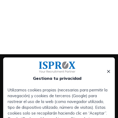
×
Gestiona tu privacidad
Utilizamos cookies propias (necesarias para permitir la
navegación) y cookies de terceros (Google) para
Servicios:
rastrear el uso de la web (como navegador utilizado,
Empresas
tipo de dispositivo utilizado, número de visitas). Estas
Executive Search | Selección de Directivos
cookies solo se recopilarán haciendo clic en “Aceptar”.