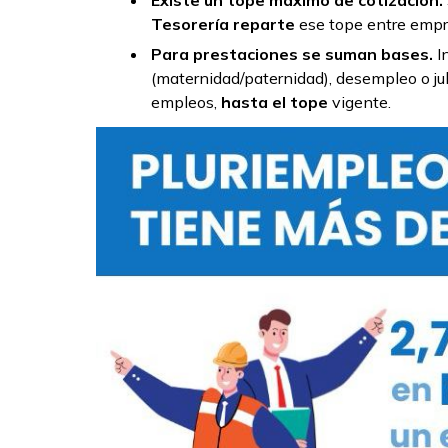
Existe un tope máximo de cotización.
Tesorería reparte
ese tope entre empr
Para prestaciones se suman bases.
I
(maternidad/paternidad), desempleo o jub
empleos,
hasta el tope
vigente.