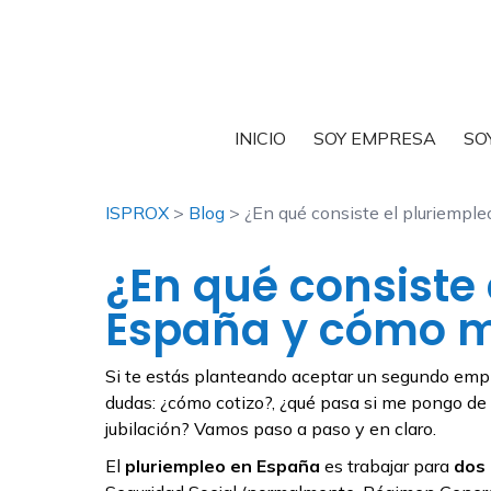
INICIO
SOY EMPRESA
SO
ISPROX
>
Blog
> ¿En qué consiste el pluriempl
¿En qué consiste 
España y cómo m
Si te estás planteando aceptar un segundo empl
dudas: ¿cómo cotizo?, ¿qué pasa si me pongo de b
jubilación? Vamos paso a paso y en claro.
El
pluriempleo en España
es trabajar para
dos