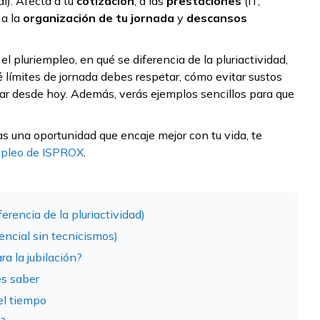
). Afecta a tu
cotización
, a las
prestaciones
(IT,
 a la
organización de tu jornada
y
descansos
 pluriempleo, en qué se diferencia de la pluriactividad,
límites de jornada debes respetar, cómo evitar sustos
car desde hoy. Además, verás ejemplos sencillos para que
s una oportunidad que encaje mejor con tu vida, te
mpleo de ISPROX
.
erencia de la pluriactividad)
encial sin tecnicismos)
a la jubilación?
es saber
el tiempo