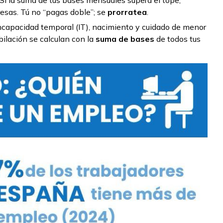
Si la suma de tus bases mensuales supera el tope,
esas. Tú no “pagas doble”; se
prorratea
.
ncapacidad temporal (IT), nacimiento y cuidado de menor
ilación se calculan con la
suma de bases
de todos tus