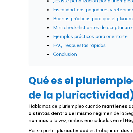
¿Existe penalización por pluriemple
Fiscalidad: dos pagadores y retencio
Buenas prácticas para que el plurie
Mini check-list antes de aceptar un
Ejemplos prácticos para orientarte
FAQ: respuestas rápidas
Conclusión
Qué es el pluriemple
de la pluriactividad
Hablamos de pluriempleo cuando
mantienes do
distintas dentro del mismo régimen
de la Seg
nóminas
a la vez, ambas encuadradas en el
Ré
Por su parte,
pluriactividad
es trabajar
en dos 