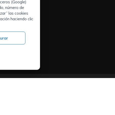
rceros (Google)
Cookies
ado, número de
Mapa web
s
zar” las cookies
ación haciendo clic
urar