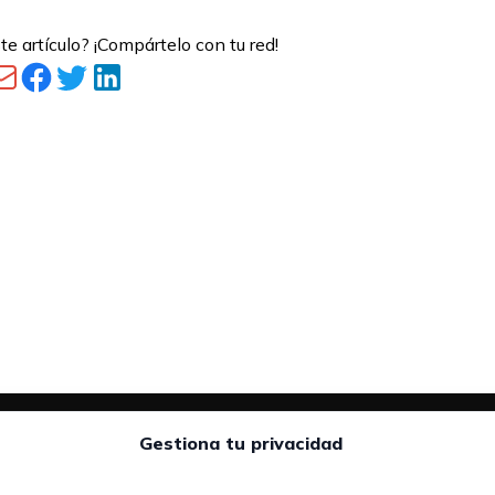
te artículo? ¡Compártelo con tu red!
Gestiona tu privacidad
:
Áreas de interés:
Teléfono
Candidatos