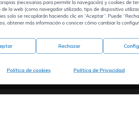
+34 973 982 566
propias (necesarias para permitir la navegación) y cookies de te
earch |
Quiénes somos
o de la web (como navegador utilizado, tipo de dispositivo utiliz
e
Contacto
Headquarter
kies solo se recopilarán haciendo clic en “Aceptar”. Puede “Recha
Trabaja en ISPROX
ros, obtener más información o conocer cómo cambiar la configur
Carrer del Mas d'en
g de RRHH
Colom, 19, 25300
Tàrrega, Lleida
eptar
Rechazar
Config
Política de cookies
Política de Privacidad