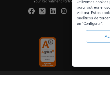
Utilizamos cookies 
Executive S
para rastrear el us
Selección d
visitas). Estas coo
Directivos
analíticas de terce
Outsourcin
en “Configurar”.
Ac