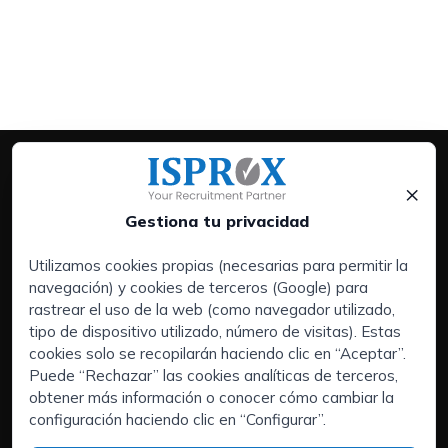
×
Gestiona tu privacidad
Utilizamos cookies propias (necesarias para permitir la
navegación) y cookies de terceros (Google) para
Servicios:
rastrear el uso de la web (como navegador utilizado,
Empresas
tipo de dispositivo utilizado, número de visitas). Estas
Executive Search | Selección de Directivos
cookies solo se recopilarán haciendo clic en “Aceptar”.
Puede “Rechazar” las cookies analíticas de terceros,
Outsourcing de RRHH
obtener más información o conocer cómo cambiar la
Áreas de interés:
configuración haciendo clic en “Configurar”.
Candidatos