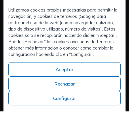
Utilizamos cookies propias (necesarias para permitir la
navegación) y cookies de terceros (Google) para
Servicios:
rastrear el uso de la web (como navegador utilizado,
Empresas
tipo de dispositivo utilizado, número de visitas). Estas
Executive Search | Selección de Directivos
cookies solo se recopilarán haciendo clic en “Aceptar”.
Puede “Rechazar” las cookies analíticas de terceros,
Outsourcing de RRHH
obtener más información o conocer cómo cambiar la
Áreas de interés:
configuración haciendo clic en “Configurar”.
Candidatos
Quiénes somos
Aceptar
Contacto
Trabaja en ISPROX
Rechazar
Teléfono
+34 973 982 566
Configurar
Headquarters
Carrer del Mas d'en Colom, 19, 25300 Tàrrega, Lleida
Política de cookies
Aviso Legal