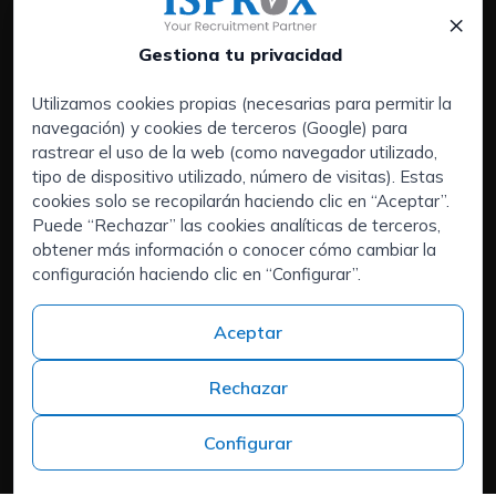
×
Gestiona tu privacidad
Utilizamos cookies propias (necesarias para permitir la
navegación) y cookies de terceros (Google) para
Servicios:
rastrear el uso de la web (como navegador utilizado,
Empresas
tipo de dispositivo utilizado, número de visitas). Estas
Executive Search | Selección de Directivos
cookies solo se recopilarán haciendo clic en “Aceptar”.
Puede “Rechazar” las cookies analíticas de terceros,
Outsourcing de RRHH
obtener más información o conocer cómo cambiar la
Áreas de interés:
configuración haciendo clic en “Configurar”.
Candidatos
Quiénes somos
Aceptar
Contacto
Trabaja en ISPROX
Rechazar
Teléfono
+34 973 982 566
Configurar
Headquarters