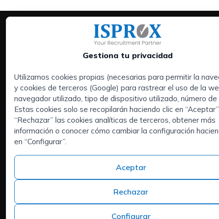
Gestiona tu privacidad
Utilizamos cookies propias (necesarias para permitir la nav
y cookies de terceros (Google) para rastrear el uso de la 
Servicios:
navegador utilizado, tipo de dispositivo utilizado, número de v
Empresas
Estas cookies solo se recopilarán haciendo clic en “Aceptar
Executive Search | Selección de Directivos
“Rechazar” las cookies analíticas de terceros, obtener más
información o conocer cómo cambiar la configuración hacien
Outsourcing de RRHH
en “Configurar”.
Áreas de interés:
Candidatos
Aceptar
Quiénes somos
Contacto
Rechazar
Trabaja en ISPROX
Teléfono
Configurar