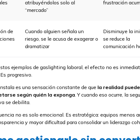
ales
atribuyéndolos solo al
frustración acu
“mercado”
ión de
Cuando alguien señala un
Disminuye la ini
ciones
riesgo, se le acusa de exagerar o
se reduce la
dramatizar
comunicación h
stos ejemplos de gaslighting laboral, el efecto no es inmediat
 Es progresivo.
instala es una sensación constante de que
la realidad puede
etarse según quién la exponga
. Y cuando eso ocurre, la seg
a se debilita.
encia no es solo emocional. Es estratégica: equipos menos 
sparencia y mayor dificultad para consolidar un liderazgo coh