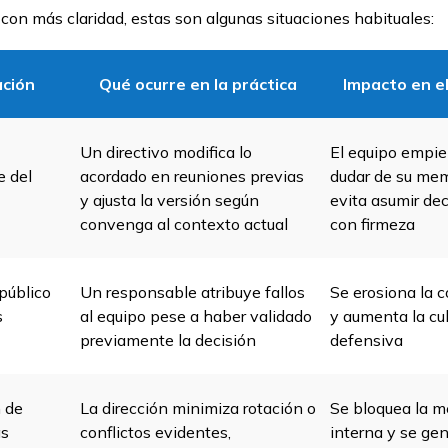
 con más claridad, estas son algunas situaciones habituales:
ación
Qué ocurre en la práctica
Impacto en e
Un directivo modifica lo
El equipo empie
e del
acordado en reuniones previas
dudar de su mem
y ajusta la versión según
evita asumir de
convenga al contexto actual
con firmeza
público
Un responsable atribuye fallos
Se erosiona la 
s
al equipo pese a haber validado
y aumenta la cul
previamente la decisión
defensiva
 de
La dirección minimiza rotación o
Se bloquea la m
s
conflictos evidentes,
interna y se ge