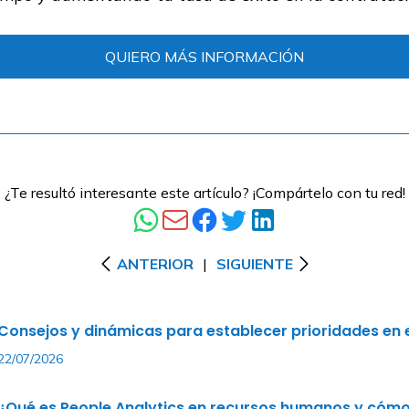
QUIERO MÁS INFORMACIÓN
¿Te resultó interesante este artículo? ¡Compártelo con tu red!
ANTERIOR
|
SIGUIENTE
Consejos y dinámicas para establecer prioridades en e
22/07/2026
¿Qué es People Analytics en recursos humanos y cómo