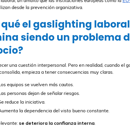
 laboral, un ámbito que las instituciones europeas como la
EU
izan desde la prevención organizativa.
 qué el gaslighting laboral
ina siendo un problema 
ocio?
cer una cuestión interpersonal. Pero en realidad, cuando el g
 consolida, empieza a tener consecuencias muy claras.
Los equipos se vuelven más cautos.
Las personas dejan de señalar riesgos.
Se reduce la iniciativa.
Aumenta la dependencia del visto bueno constante.
elevante:
se deteriora la confianza interna
.