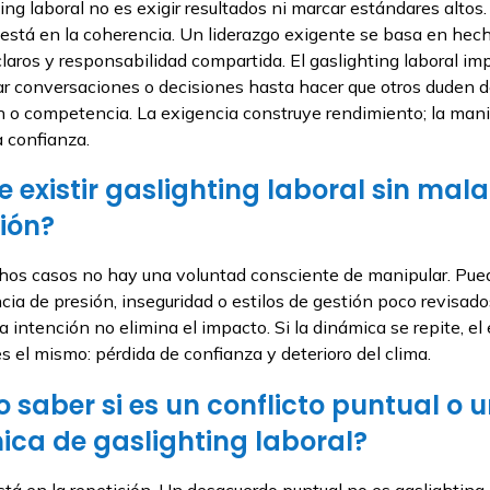
ting laboral no es exigir resultados ni marcar estándares altos.
 está en la coherencia. Un liderazgo exigente se basa en hech
claros y responsabilidad compartida. El gaslighting laboral imp
ar conversaciones o decisiones hasta hacer que otros duden d
 o competencia. La exigencia construye rendimiento; la man
a confianza.
 existir gaslighting laboral sin mala
ión?
hos casos no hay una voluntad consciente de manipular. Pue
ia de presión, inseguridad o estilos de gestión poco revisado
a intención no elimina el impacto. Si la dinámica se repite, el
es el mismo: pérdida de confianza y deterioro del clima.
saber si es un conflicto puntual o 
ica de gaslighting laboral?
stá en la repetición. Un desacuerdo puntual no es gaslighting 