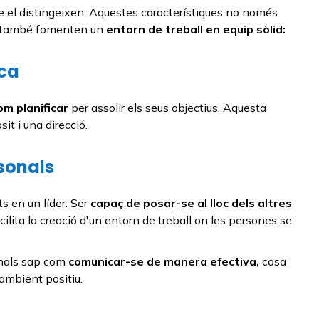
 que el distingeixen. Aquestes característiques no només
ue també fomenten un
entorn de treball en equip sòlid:
ica
om planificar
per assolir els seus objectius. Aquesta
it i una direcció.
rsonals
s en un líder. Ser
capaç de posar-se al lloc dels altres
ilita la creació d'un entorn de treball on les persones se
onals sap com
comunicar-se de manera efectiva,
cosa
 ambient positiu.