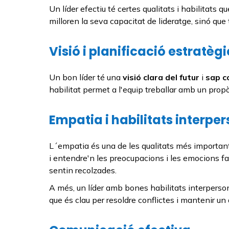
Un líder efectiu té certes qualitats i habilitats
milloren la seva capacitat de lideratge, sinó q
Visió i planificació estratèg
Un bon líder té una
visió clara del futur
i
sap
c
habilitat permet a l'equip treballar amb un propòs
Empatia i habilitats interpe
L´empatia és una de les qualitats més important
i entendre'n les preocupacions i les emocions fac
sentin recolzades.
A més, un líder amb bones habilitats interpers
que és clau per resoldre conflictes i mantenir un