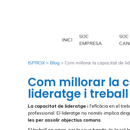
SOC
SOC
INICI
EMPRESA
CAN
ISPROX
>
Blog
> Com millorar la capacitat de lid
Com millorar la 
lideratge i trebal
La capacitat de lideratge
i l'eficàcia en el tr
professional. El lideratge no només implica diri
les per assolir objectius comuns
.
El treball en equip, per la seva banda, és la col·