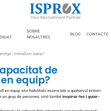
SOBRE
BLOG
CONTACTE
DIDAT
NOSALTRES
eratge i treball en equip?
capacitat de
l en equip?
eball en equip són habilitats essencials a qualsevol entorn
gir un grup de persones, sinó també
inspirar-les i guiar-
laboració i la cohesió dels integrants per assolir aquests