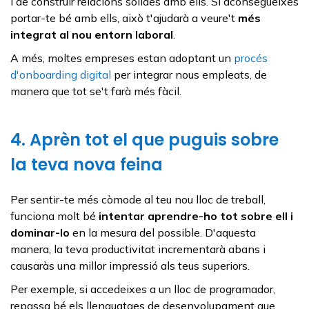
i de construir relacions sòlides amb ells. Si aconsegueixes
portar-te bé amb ells, això t'ajudarà a veure't
més
integrat al nou entorn laboral
.
A més, moltes empreses estan adoptant un
procés
d'onboarding digital
per integrar nous empleats, de
manera que tot se't farà més fàcil.
4. Aprèn tot el que puguis sobre
la teva nova feina
Per sentir-te més còmode al teu nou lloc de treball,
funciona molt bé
intentar aprendre-ho tot sobre ell i
dominar-lo
en la mesura del possible. D'aquesta
manera, la teva productivitat incrementarà abans i
causaràs una millor impressió als teus superiors.
Per exemple, si accedeixes a un lloc de programador,
repassa bé els llenguatges de desenvolupament que