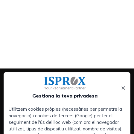
×
Gestiona la teva privadesa
Utilitzem cookies pròpies (necessàries per permetre la
navegació) i cookies de tercers (Google) per fer el
Serveis:
seguiment de l'ús del lloc web (com ara el navegador
Empreses
utilitzat, tipus de dispositiu utilitzat, nombre de visites).