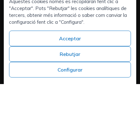
Executive Search | Selecció de Directius
Aquestes cookies només es recopilaran fent clic a
"Acceptar". Pots "Rebutjar" les cookies analítiques de
Outsourcing de Recuros Humans
tercers, obtenir més informació o saber com canviar la
Àrees d'interès:
configuració fent clic a "Configura".
Tens talent i busques un nou repte?
Qui som
Acceptar
Contacte
Treballa a ISPROX
Rebutjar
Teléfono
+34 973 982 566
Configurar
Headquarters
Carrer del Mas d'en Colom, 19, 25300 Tàrrega, Lleida
Política de cookies
Aviso Legal
Política de Privacitat
Política de privadesa
Cookies
Mapa web