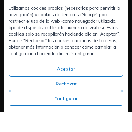
Utilizamos cookies propias (necesarias para permitir la
navegación) y cookies de terceros (Google) para
Servicios:
rastrear el uso de la web (como navegador utilizado,
Empresas
tipo de dispositivo utilizado, número de visitas). Estas
Executive Search | Selección de Directivos
cookies solo se recopilarán haciendo clic en “Aceptar”.
Puede “Rechazar” las cookies analíticas de terceros,
Outsourcing de RRHH (RPO)
obtener más información o conocer cómo cambiar la
Áreas de interés:
configuración haciendo clic en “Configurar”.
¿Tienes talento y buscas un nuevo reto?
Quiénes somos
Aceptar
Contacto
Trabaja en ISPROX
Rechazar
Teléfono
+34 973 982 566
Configurar
Headquarters
Carrer del Mas d'en Colom, 19, 25300 Tàrrega, Lleida
Política de cookies
Aviso Legal
Política de Privacidad