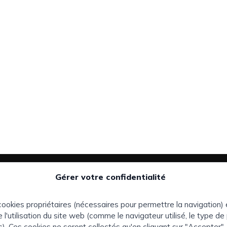
Gérer votre confidentialité
ons de
Zones d'intérêt:
Teléfono
Vous avez du talent et
+34 973 982 566
cookies propriétaires (nécessaires pour permettre la navigation) 
cherchez un nouveau
 l'utilisation du site web (comme le navigateur utilisé, le type de 
défi ?
earch |
Headquarter
s). Ces cookies ne seront collectés qu'en cliquant sur "Accepter