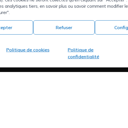
Qui sommes-nous ?
e
es analytiques tiers, en savoir plus ou savoir comment modifier 
Carrer del Mas d'en
Contact
urer".
Colom, 19, 25300
tion RH
Tàrrega, Lleida
epter
Refuser
Config
Politique de cookies
Politique de
confidentialité