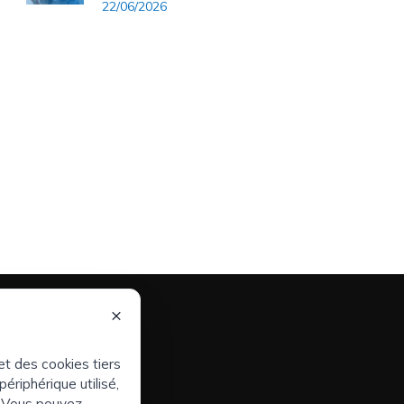
22/06/2026
×
Avis juridique
Politique de
et des cookies tiers
confidentialité
périphérique utilisé,
Cookies
s
". Vous pouvez