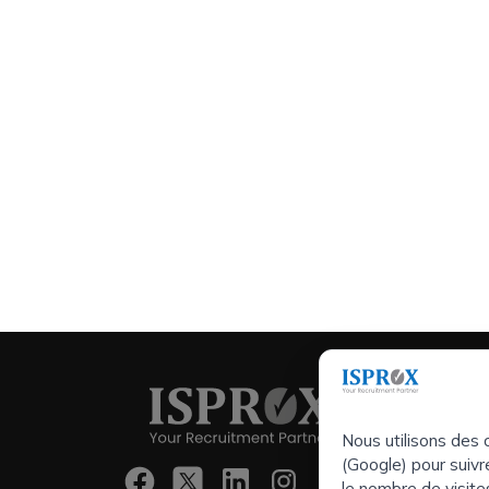
Prestati
service:
Nous utilisons des 
Entreprises
(Google) pour suivre
Executive S
le nombre de visite