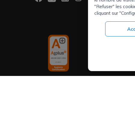
Sélection d
"Refuser" les cooki
cliquant sur "Config
Dirigeants
Externalisa
(RPO)
Acc