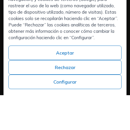
Servicios:
rastrear el uso de la web (como navegador utilizado,
Empresas
tipo de dispositivo utilizado, número de visitas). Estas
Executive Search | Selección de Directivos
cookies solo se recopilarán haciendo clic en “Aceptar”.
Puede “Rechazar” las cookies analíticas de terceros,
Outsourcing de RRHH
obtener más información o conocer cómo cambiar la
Áreas de interés:
configuración haciendo clic en “Configurar”.
Candidatos
Quiénes somos
Aceptar
Contacto
Trabaja en ISPROX
Rechazar
Teléfono
+34 973 982 566
Configurar
Headquarters
Carrer del Mas d'en Colom, 19, 25300 Tàrrega, Lleida
Política de cookies
Aviso Legal
Política de Privacidad
Política de Privacidad
Cookies
Mapa web