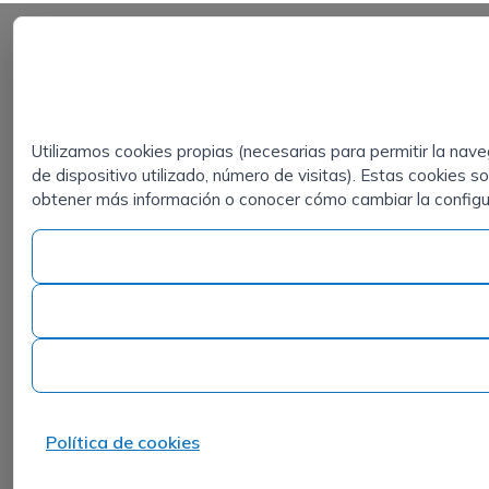
el
crecimiento
QUIERO
de tu
CONTACTAR
empresa
CON ISPROX
Utilizamos cookies propias (necesarias para permitir la nave
de dispositivo utilizado, número de visitas). Estas cookies s
con el
obtener más información o conocer cómo cambiar la configura
talento
adecuado
Solícitanos
más
información sin
compromiso y
contactaremos
contigo en
Política de cookies
breve.