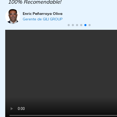
100% Recomendable!
Enric Peñarroya Oliva
Gerente de GILI GROUP