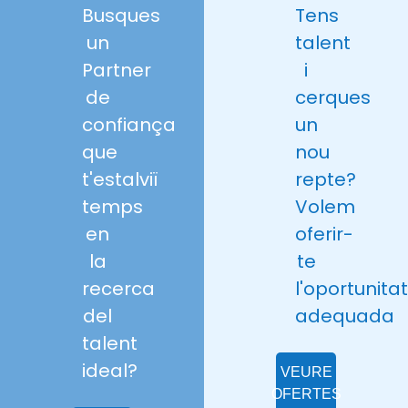
Busques
Tens
un
talent
Partner
i
de
cerques
confiança
un
que
nou
t'estalviï
repte?
temps
Volem
en
oferir-
la
te
recerca
l'oportunitat
del
adequada
talent
ideal?
VEURE
OFERTES