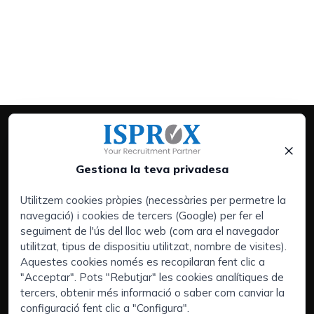
×
Gestiona la teva privadesa
Utilitzem cookies pròpies (necessàries per permetre la
navegació) i cookies de tercers (Google) per fer el
Serveis:
seguiment de l'ús del lloc web (com ara el navegador
Empreses
utilitzat, tipus de dispositiu utilitzat, nombre de visites).
Executive Search | Selecció de Directius
Aquestes cookies només es recopilaran fent clic a
"Acceptar". Pots "Rebutjar" les cookies analítiques de
Outsourcing de Recuros Humans
tercers, obtenir més informació o saber com canviar la
Àrees d'interès:
configuració fent clic a "Configura".