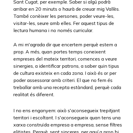
Sant Cugat, per exemple. Saber si algú podrà
arribar en 20 minuts o haurà de creuar mig Vallès.
També conèixer les persones, poder veure-les,
visitar-les, seure amb elles. Fer aquest tipus de
lectura humana i no només curricular.
A mi m'agrada dir que encertem perquè estem a
prop. A més, quan portes temps coneixent
empreses del mateix territori, comences a veure
sinergies, a identificar patrons, a saber quin tipus
de cultura existeix en cada zona. I això és or per
poder assessorar amb criteri. El que no fem és
treballar amb una recepta estàndard, perquè cada
realitat és diferent.
I no ens enganyem: això s'aconsegueix trepitjant
territori i escoltant. I s'aconsegueix quan tens una
xarxa construïda empresa a empresa, sense filtres
elitistes. Perquè, sent sinceres, per aquí a prop hi