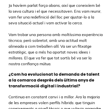
Ja havíem parlat força abans, així que coneixíem bé
la seva cultura i el que necessitaven. Ens vam reunir,
vam fer una redefinició del lloc per ajustar-lo a la
seva situació actual i vam activar la cerca.
Vam trobar una persona amb moltíssima experiència
tècnica, però sobretot, amb una actitud molt
alineada a com treballen allí. Va ser un fitxatge
estratègic, que a més ha aportat noves idees i
millores. El que va fer que tot sortís bé va ser la
nostra confiança mútua.
¿Com ha evolucionat la demanda de talent
a la comarca després dels últims anys de
transformació digital i industrial?
Continua en constant canvi i a millor. Ara la majoria
de les empreses volen perfils híbrids: que tinguin
coneixements a nivell tècnic o que vulguin aprendre,