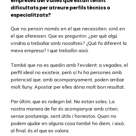
empreses del Vallès que estan tenint
dificultats per atreure perfils tècnics o
especialitzats?
Que no pensin només en el que necessiten, sinó en
el que ofereixen. Que es preguntin: ¿per què algú
vindria a treballar amb nosaltres? ¿Què fa diferent la
meva empresa? I que treballin això.
També que no es quedin amb l'evident: a vegades, el
perfil ideal no existeix, però sí hi ha persones amb
potencial que, amb acompanyament, poden arribar
molt lluny. Apostar per elles dóna molt bon resultat.
Per últim, que es rodegin bé. No estan soles. La
nostra manera de fer és acompanyar amb criteri,
sense postureigs, sent útils i honestos. Quan no
podem ajudar en alguna cosa també ho diem, i això,
al final, és el que es valora.