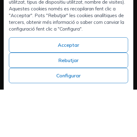
Empreses
utilitzat, tipus de dispositiu utilitzat, nombre de visites).
Executive Search | Selecció de Directius
Aquestes cookies només es recopilaran fent clic a
"Acceptar". Pots "Rebutjar" les cookies analítiques de
Outsourcing de Recuros Humans
tercers, obtenir més informació o saber com canviar la
Àrees d'interès:
configuració fent clic a "Configura".
Tens talent i busques un nou repte?
Qui som
Acceptar
Contacte
Treballa a ISPROX
Rebutjar
Teléfono
+34 973 982 566
Configurar
Headquarters
Carrer del Mas d'en Colom, 19, 25300 Tàrrega, Lleida
Política de cookies
Aviso Legal
Política de Privacitat
Política de privadesa
Cookies
Mapa web