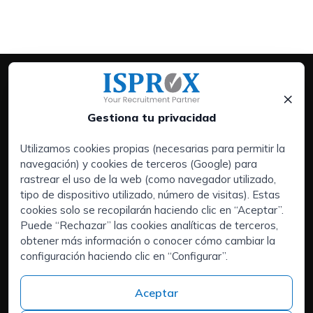
×
Gestiona tu privacidad
Utilizamos cookies propias (necesarias para permitir la
navegación) y cookies de terceros (Google) para
Servicios:
rastrear el uso de la web (como navegador utilizado,
Empresas
tipo de dispositivo utilizado, número de visitas). Estas
Executive Search | Selección de Directivos
cookies solo se recopilarán haciendo clic en “Aceptar”.
Puede “Rechazar” las cookies analíticas de terceros,
Outsourcing de RRHH (RPO)
obtener más información o conocer cómo cambiar la
Áreas de interés:
configuración haciendo clic en “Configurar”.
¿Tienes talento y buscas un nuevo reto?
Quiénes somos
Aceptar
Contacto