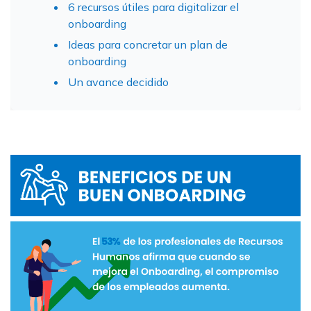
6 recursos útiles para digitalizar el
onboarding
Ideas para concretar un plan de
onboarding
Un avance decidido